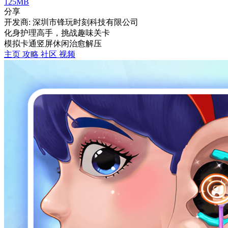
125MB
分享
开发商: 深圳市锋玩时刻科技有限公司
化身护理高手，挑战趣味关卡
模拟
卡通
竖屏
休闲
治愈
解压
主页
攻略
社区
视频