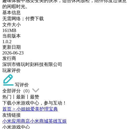
趣味体验中感受变美的快乐，适合休闲放松，陪伴你度过惬意
的闲暇时光。
基本信息
无需网络；付费下载
文件大小
161MB
当前版本
1.0.2
更新日期
2026-06-23
发行商
深圳市锋玩时刻科技有限公司
玩家评价
写评价
全部评分（
0
）
热门
丨
最新
丨
最赞
下载小米游戏中心，参与互动！
首页
>
小姐姐爱美护理宝典
友情链接
小米应用商店
小米商城
英雄互娱
小米游戏中心