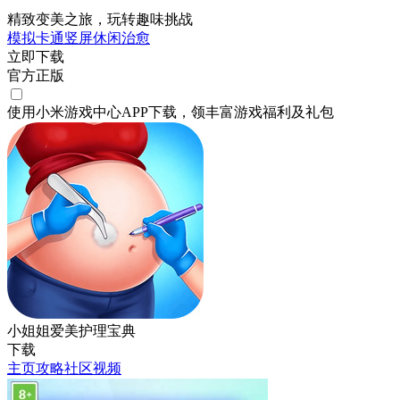
精致变美之旅，玩转趣味挑战
模拟
卡通
竖屏
休闲
治愈
立即下载
官方正版
使用小米游戏中心APP
下载
，领丰富游戏
福利
及
礼包
小姐姐爱美护理宝典
下载
主页
攻略
社区
视频