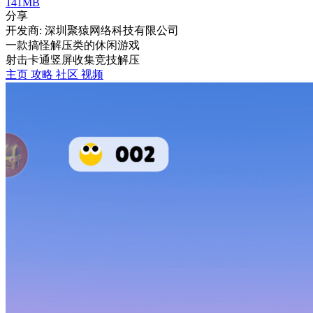
141MB
分享
开发商: 深圳聚猿网络科技有限公司
一款搞怪解压类的休闲游戏
射击
卡通
竖屏
收集
竞技
解压
主页
攻略
社区
视频