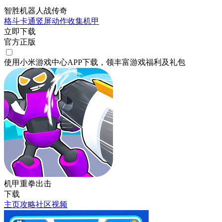
智胜机器人战传奇
格斗
卡通
竖屏
动作
收集
机甲
立即下载
官方正版
使用小米游戏中心APP
下载
，领丰富游戏
福利
及
礼包
机甲重拳出击
下载
主页
攻略
社区
视频