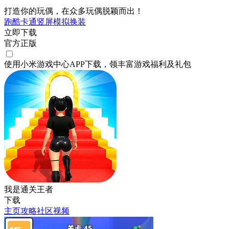
打造你的玩偶，在众多玩偶脱颖而出！
跑酷
卡通
竖屏
模拟
换装
立即下载
官方正版
使用小米游戏中心APP
下载
，领丰富游戏
福利
及
礼包
我是通关王者
下载
主页
攻略
社区
视频