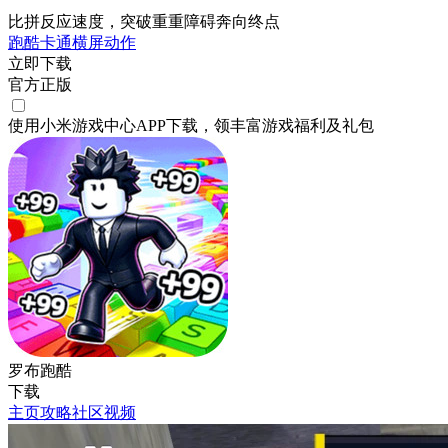
比拼反应速度，突破重重障碍奔向终点
跑酷
卡通
横屏
动作
立即下载
官方正版
使用小米游戏中心APP
下载
，领丰富游戏
福利
及
礼包
罗布跑酷
下载
主页
攻略
社区
视频