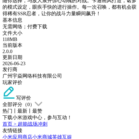
随你选择，与敌人展开惊心动魄的对战。卡通画风打造，诸多
的模式设定，眼疾手快的进行操作。每一次召唤，都有机会获
得稀有SSR忍者，让你的战斗力量瞬间飙升！
基本信息
无需网络；付费下载
文件大小
118MB
当前版本
2.0.0
更新日期
2026-06-23
发行商
广州宇焱网络科技有限公司
玩家评价
写评价
全部评分（
0
）
热门
丨
最新
丨
最赞
下载小米游戏中心，参与互动！
首页
>
超能战场冲刺
友情链接
小米应用商店
小米商城
英雄互娱