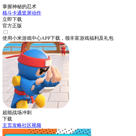
掌握神秘的忍术
格斗
卡通
竖屏
动作
立即下载
官方正版
使用小米游戏中心APP
下载
，领丰富游戏
福利
及
礼包
超能战场冲刺
下载
主页
攻略
社区
视频