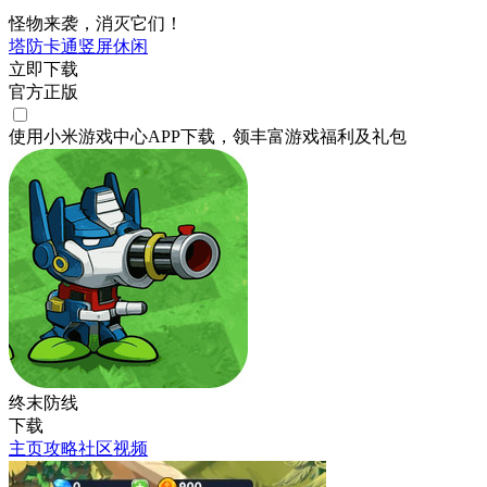
怪物来袭，消灭它们！
塔防
卡通
竖屏
休闲
立即下载
官方正版
使用小米游戏中心APP
下载
，领丰富游戏
福利
及
礼包
终末防线
下载
主页
攻略
社区
视频