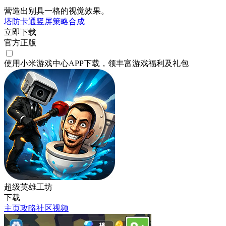
营造出别具一格的视觉效果。
塔防
卡通
竖屏
策略
合成
立即下载
官方正版
使用小米游戏中心APP
下载
，领丰富游戏
福利
及
礼包
超级英雄工坊
下载
主页
攻略
社区
视频