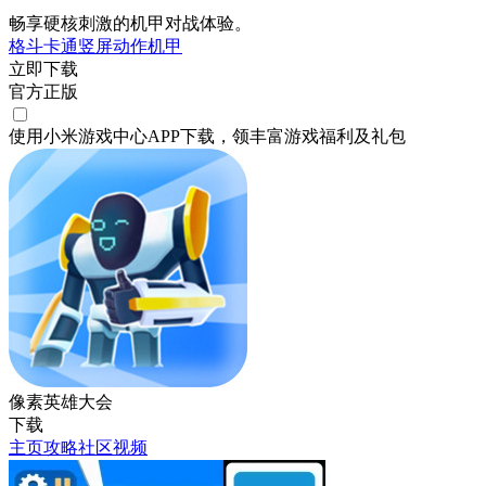
畅享硬核刺激的机甲对战体验。
格斗
卡通
竖屏
动作
机甲
立即下载
官方正版
使用小米游戏中心APP
下载
，领丰富游戏
福利
及
礼包
像素英雄大会
下载
主页
攻略
社区
视频