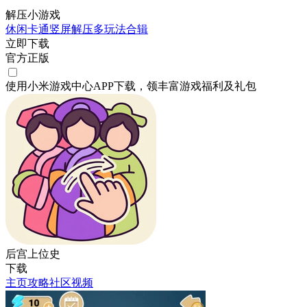
解压小游戏
休闲
卡通
竖屏
解压
多玩法合辑
立即下载
官方正版
使用小米游戏中心APP
下载
，领丰富游戏
福利
及
礼包
后宫上位史
下载
主页
攻略
社区
视频