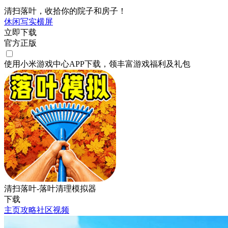
清扫落叶，收拾你的院子和房子！
休闲
写实
横屏
立即下载
官方正版
使用小米游戏中心APP
下载
，领丰富游戏
福利
及
礼包
清扫落叶-落叶清理模拟器
下载
主页
攻略
社区
视频