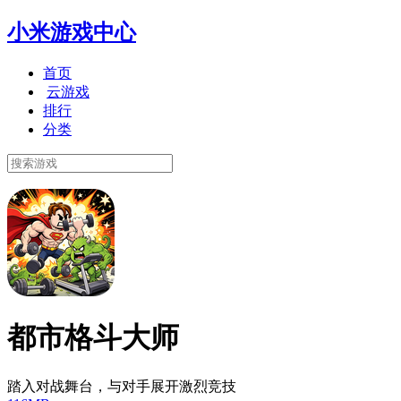
小米游戏中心
首页
云游戏
排行
分类
都市格斗大师
踏入对战舞台，与对手展开激烈竞技