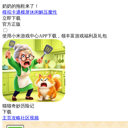
奶奶的拖鞋来了！
模拟
卡通
横屏
休闲
解压
魔性
立即下载
官方正版
使用小米游戏中心APP
下载
，领丰富游戏
福利
及
礼包
猫猫奇妙历险记
下载
主页
攻略
社区
视频