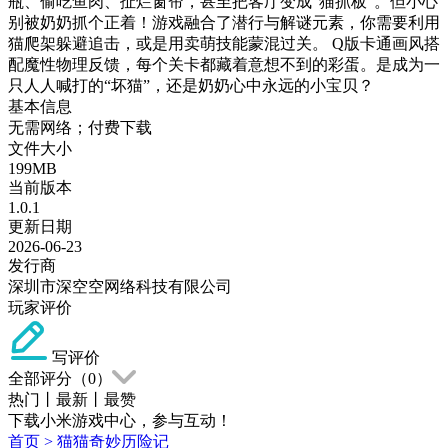
瓶、偷吃鱼肉、扯烂窗帘，甚至把客厅变成“猫抓板”。但小心
别被奶奶抓个正着！游戏融合了潜行与解谜元素，你需要利用
猫爬架躲避追击，或是用卖萌技能蒙混过关。 Q版卡通画风搭
配魔性物理反馈，每个关卡都藏着意想不到的彩蛋。是成为一
只人人喊打的“坏猫”，还是奶奶心中永远的小宝贝？
基本信息
无需网络；付费下载
文件大小
199MB
当前版本
1.0.1
更新日期
2026-06-23
发行商
深圳市深空空网络科技有限公司
玩家评价
写评价
全部评分（
0
）
热门
丨
最新
丨
最赞
下载小米游戏中心，参与互动！
首页
>
猫猫奇妙历险记