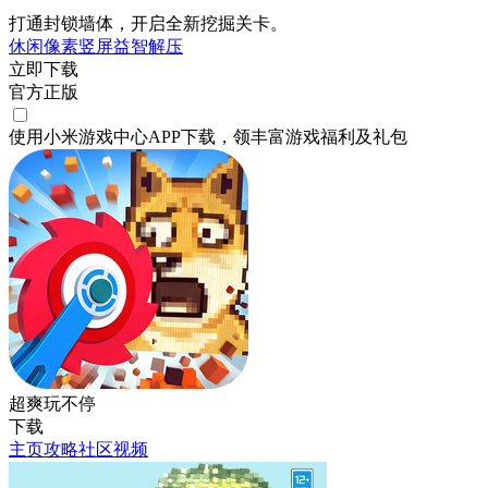
打通封锁墙体，开启全新挖掘关卡。
休闲
像素
竖屏
益智
解压
立即下载
官方正版
使用小米游戏中心APP
下载
，领丰富游戏
福利
及
礼包
超爽玩不停
下载
主页
攻略
社区
视频