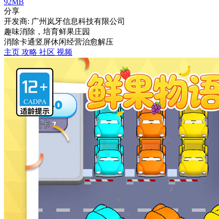
92MB
分享
开发商: 广州岚牙信息科技有限公司
趣味消除，培育鲜果庄园
消除
卡通
竖屏
休闲
经营
治愈
解压
主页
攻略
社区
视频