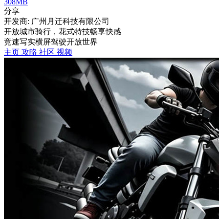
308MB
分享
开发商: 广州月迁科技有限公司
开放城市骑行，花式特技畅享快感
竞速
写实
横屏
驾驶
开放世界
主页
攻略
社区
视频