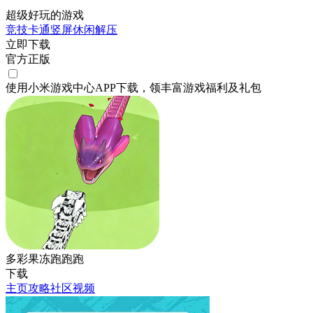
超级好玩的游戏
竞技
卡通
竖屏
休闲
解压
立即下载
官方正版
使用小米游戏中心APP
下载
，领丰富游戏
福利
及
礼包
多彩果冻跑跑跑
下载
主页
攻略
社区
视频