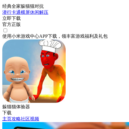
经典全家躲猫猫对抗
潜行
卡通
横屏
休闲
解压
立即下载
官方正版
使用小米游戏中心APP
下载
，领丰富游戏
福利
及
礼包
躲猫猫体验器
下载
主页
攻略
社区
视频