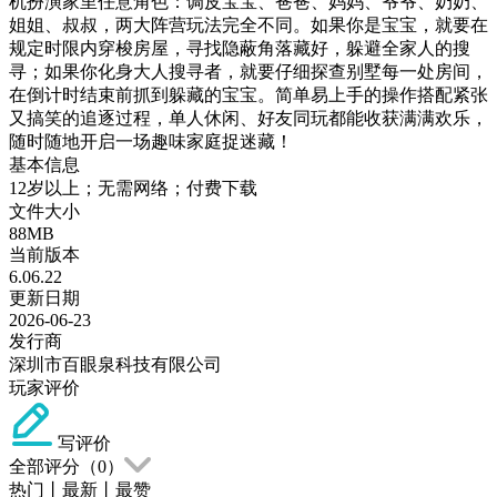
机扮演家里任意角色：调皮宝宝、爸爸、妈妈、爷爷、奶奶、
姐姐、叔叔，两大阵营玩法完全不同。如果你是宝宝，就要在
规定时限内穿梭房屋，寻找隐蔽角落藏好，躲避全家人的搜
寻；如果你化身大人搜寻者，就要仔细探查别墅每一处房间，
在倒计时结束前抓到躲藏的宝宝。简单易上手的操作搭配紧张
又搞笑的追逐过程，单人休闲、好友同玩都能收获满满欢乐，
随时随地开启一场趣味家庭捉迷藏！
基本信息
12岁以上；无需网络；付费下载
文件大小
88MB
当前版本
6.06.22
更新日期
2026-06-23
发行商
深圳市百眼泉科技有限公司
玩家评价
写评价
全部评分（
0
）
热门
丨
最新
丨
最赞