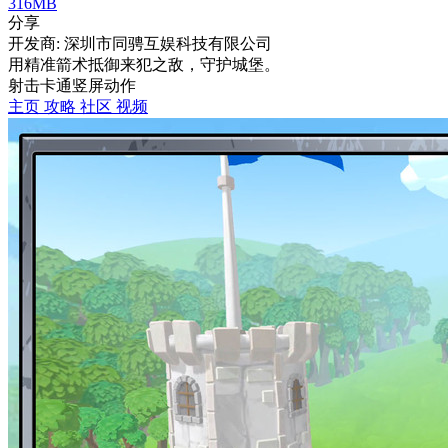
316MB
分享
开发商: 深圳市同骋互娱科技有限公司
用精准箭术抵御来犯之敌，守护城堡。
射击
卡通
竖屏
动作
主页
攻略
社区
视频