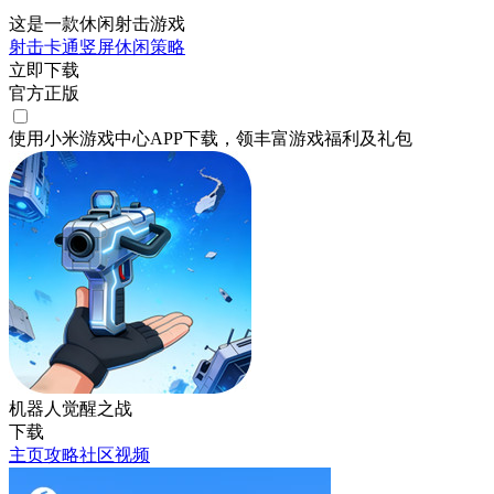
这是一款休闲射击游戏
射击
卡通
竖屏
休闲
策略
立即下载
官方正版
使用小米游戏中心APP
下载
，领丰富游戏
福利
及
礼包
机器人觉醒之战
下载
主页
攻略
社区
视频