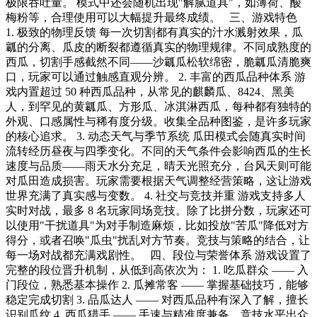
极限吞吐量。 模式中还会随机出现"解腻道具"，如薄荷、酸
梅粉等，合理使用可以大幅提升最终成绩。 三、游戏特色
1. 极致的物理反馈 每一次切割都有真实的汁水溅射效果，瓜
瓤的分离、瓜皮的断裂都遵循真实的物理规律。不同成熟度的
西瓜，切割手感截然不同——沙瓤瓜松软绵密，脆瓤瓜清脆爽
口，玩家可以通过触感直观分辨。 2. 丰富的西瓜品种体系 游
戏内置超过 50 种西瓜品种，从常见的麒麟瓜、8424、黑美
人，到罕见的黄瓤瓜、方形瓜、冰淇淋西瓜，每种都有独特的
外观、口感属性与稀有度分级。收集全品种图鉴，是许多玩家
的核心追求。 3. 动态天气与季节系统 瓜田模式会随真实时间
流转经历昼夜与四季变化。不同的天气条件会影响西瓜的生长
速度与品质——雨天水分充足，晴天光照充分，台风天则可能
对瓜田造成损害。玩家需要根据天气调整经营策略，这让游戏
世界充满了真实感与变数。 4. 社交与竞技并重 游戏支持多人
实时对战，最多 8 名玩家同场竞技。除了比拼分数，玩家还可
以使用"干扰道具"为对手制造麻烦，比如投放"苦瓜"降低对方
得分，或者召唤"瓜虫"扰乱对方节奏。竞技与策略的结合，让
每一场对战都充满戏剧性。 四、段位与荣誉体系 游戏设置了
完整的段位晋升机制，从低到高依次为： 1. 吃瓜群众 —— 入
门段位，熟悉基本操作 2. 瓜摊常客 —— 掌握基础技巧，能够
稳定完成切割 3. 品瓜达人 —— 对西瓜品种有深入了解，擅长
识别瓜纹 4. 西瓜猎手 —— 手速与精准度兼备，竞技水平出众