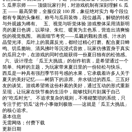
5. 瓜界宗师 —— 顶级玩家行列，对游戏机制有深刻理解 6. 瓜
王 —— 最高荣誉，全服仅设 100 席，象征绝对实力 每个段位
都有专属的头像框、称号与瓜田装饰，段位越高，解锁的特权
与外观越为稀有。 五、视觉与听觉体验 游戏整体采用清新明
亮的夏日色调，以翠绿、朱红、暖黄为主色系，营造出清爽愉
悦的视觉氛围。 画面细节考究——瓜瓤的颗粒质感、汁水的
晶莹光泽、瓜叶上的晨露反光，都经过精心打磨。配合夏日蝉
鸣、切瓜脆响、清风拂叶等沉浸式音效，玩家仿佛置身于真实
的瓜田之中，在游戏的同时也能获得一份夏日独有的松弛感。
六、设计理念 「瓜王大挑战」的创作初衷，是希望通过一个
简单、纯粹的主题，为玩家带来夏日里的一份轻松与快乐。
西瓜是一种具有强烈季节符号感的水果，它承载着许多人关于
夏天的美好记忆——树荫下的凉席、井水镇过的西瓜、三五好
友的谈笑。游戏希望将这份朴素的美好，通过互动的形式重新
呈现，让玩家在快节奏的生活中，能够找到片刻属于自己
的"吃瓜时光"。 不追求复杂的规则，不堆砌繁琐的系统，只
专注于把"切瓜"这件小事做到极致——这就是「瓜王大挑战」
的核心追求。
基本信息
无需网络；付费下载
更新日期