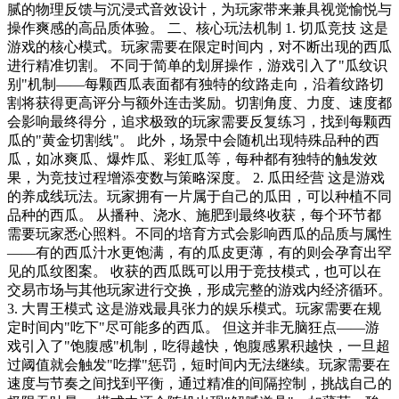
腻的物理反馈与沉浸式音效设计，为玩家带来兼具视觉愉悦与
操作爽感的高品质体验。 二、核心玩法机制 1. 切瓜竞技 这是
游戏的核心模式。玩家需要在限定时间内，对不断出现的西瓜
进行精准切割。 不同于简单的划屏操作，游戏引入了"瓜纹识
别"机制——每颗西瓜表面都有独特的纹路走向，沿着纹路切
割将获得更高评分与额外连击奖励。切割角度、力度、速度都
会影响最终得分，追求极致的玩家需要反复练习，找到每颗西
瓜的"黄金切割线"。 此外，场景中会随机出现特殊品种的西
瓜，如冰爽瓜、爆炸瓜、彩虹瓜等，每种都有独特的触发效
果，为竞技过程增添变数与策略深度。 2. 瓜田经营 这是游戏
的养成线玩法。玩家拥有一片属于自己的瓜田，可以种植不同
品种的西瓜。 从播种、浇水、施肥到最终收获，每个环节都
需要玩家悉心照料。不同的培育方式会影响西瓜的品质与属性
——有的西瓜汁水更饱满，有的瓜皮更薄，有的则会孕育出罕
见的瓜纹图案。 收获的西瓜既可以用于竞技模式，也可以在
交易市场与其他玩家进行交换，形成完整的游戏内经济循环。
3. 大胃王模式 这是游戏最具张力的娱乐模式。玩家需要在规
定时间内"吃下"尽可能多的西瓜。 但这并非无脑狂点——游
戏引入了"饱腹感"机制，吃得越快，饱腹感累积越快，一旦超
过阈值就会触发"吃撑"惩罚，短时间内无法继续。玩家需要在
速度与节奏之间找到平衡，通过精准的间隔控制，挑战自己的