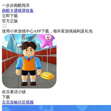
一步步跑酷闯关
跑酷
卡通
横屏
收集
立即下载
官方正版
使用小米游戏中心APP
下载
，领丰富游戏
福利
及
礼包
欢乐童话小镇
下载
主页
攻略
社区
视频