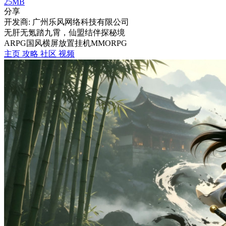
25MB
分享
开发商: 广州乐风网络科技有限公司
无肝无氪踏九霄，仙盟结伴探秘境
ARPG
国风
横屏
放置挂机
MMORPG
主页
攻略
社区
视频