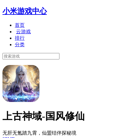
小米游戏中心
首页
云游戏
排行
分类
上古神域-国风修仙
无肝无氪踏九霄，仙盟结伴探秘境