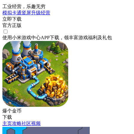
工业经营，乐趣无穷
模拟
卡通
竖屏
升级
经营
立即下载
官方正版
使用小米游戏中心APP
下载
，领丰富游戏
福利
及
礼包
爆个金币
下载
主页
攻略
社区
视频