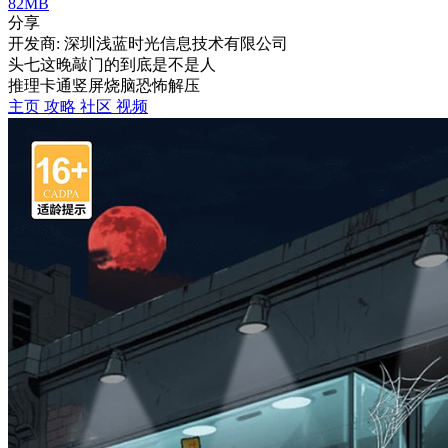
82MB
分享
开发商: 深圳浅蓝时光信息技术有限公司
头七这晚敲门的到底是不是人
推理
卡通
竖屏
烧脑
恐怖
解压
主页
攻略
社区
视频