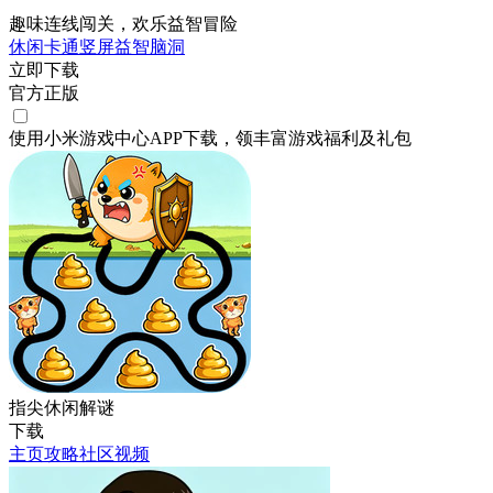
趣味连线闯关，欢乐益智冒险
休闲
卡通
竖屏
益智
脑洞
立即下载
官方正版
使用小米游戏中心APP
下载
，领丰富游戏
福利
及
礼包
指尖休闲解谜
下载
主页
攻略
社区
视频