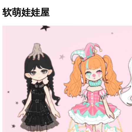
软萌娃娃屋