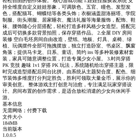
轻松自由的创作体验。 核心游戏功能 1.娃娃捏脸换装系统 支
持全维度自定义娃娃形象，可调肤色、五官、瞳色、发型发
色，搭配猫耳、蝴蝶结等各类头饰；衣橱涵盖甜洛丽塔、学院
制服、街头潮服、居家睡衣、魔法礼服等海量服饰，配饰、鞋
袜、腰饰随心分层搭配，轻松打造多样风格少女造型。搭配完
成后可切换多款背景拍照，保存穿搭作品。 2.全屋 DIY 房间
装修 空白毛坯房间自由改造，壁纸、地板、灯具、桌椅、绿
植、玩偶摆件全部可拖拽摆放，独立打造卧室、书桌区、飘窗
角落；提供马卡龙、日系、童话、简约 ins 等多种装修素材套
装，家具可随意调整位置，打造专属少女小屋。 3.时尚穿搭
PK 竞技 趣味 1v1 穿搭 PK 玩法，系统随机给出穿搭主题，限
时完成造型搭配后同台比拼。由系统从主题契合度、配色、细
节装饰多维度打分判定胜负，胜利可领取大量金币，展示你的
审美创意。 整体游戏主打创意与治愈，专注满足玩家穿搭设
计、房间布置的创作需求，是适合放松消遣的少女向休闲手
游。
基本信息
无需网络；付费下载
文件大小
184MB
当前版本
1.0.0.5