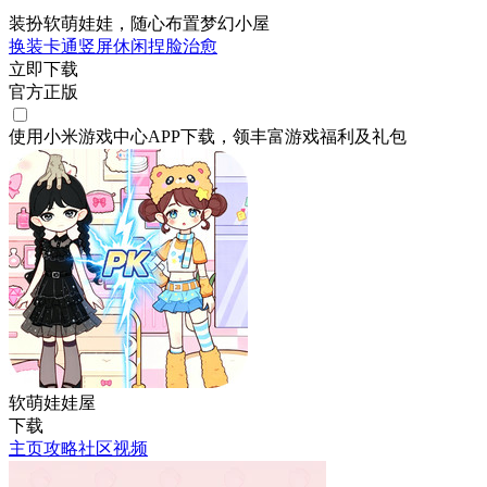
装扮软萌娃娃，随心布置梦幻小屋
换装
卡通
竖屏
休闲
捏脸
治愈
立即下载
官方正版
使用小米游戏中心APP
下载
，领丰富游戏
福利
及
礼包
软萌娃娃屋
下载
主页
攻略
社区
视频