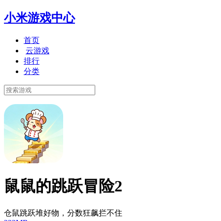
小米游戏中心
首页
云游戏
排行
分类
鼠鼠的跳跃冒险2
仓鼠跳跃堆好物，分数狂飙拦不住