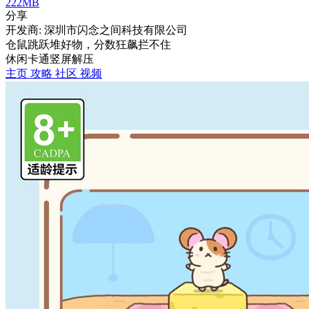
222MB
分享
开发商: 深圳市闪念之间科技有限公司
仓鼠跳跃堆好物，分数狂飙拦不住
休闲
卡通
竖屏
解压
主页
攻略
社区
视频