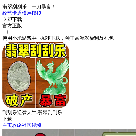
翡翠刮刮乐！一刀暴富！
经营
卡通
横屏
模拟
立即下载
官方正版
使用小米游戏中心APP
下载
，领丰富游戏
福利
及
礼包
刮刮乐逆袭人生-翡翠刮刮乐
下载
主页
攻略
社区
视频