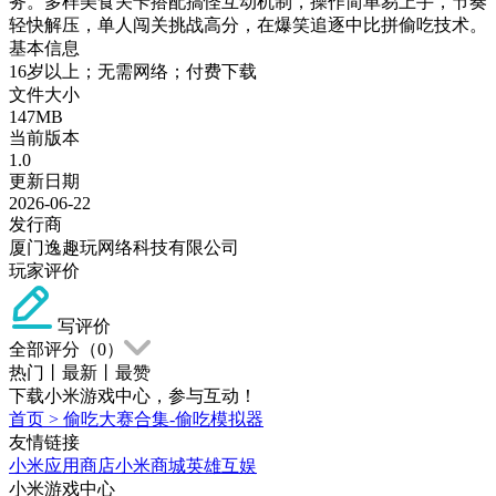
务。多样美食关卡搭配搞怪互动机制，操作简单易上手，节奏
轻快解压，单人闯关挑战高分，在爆笑追逐中比拼偷吃技术。
基本信息
16岁以上；无需网络；付费下载
文件大小
147MB
当前版本
1.0
更新日期
2026-06-22
发行商
厦门逸趣玩网络科技有限公司
玩家评价
写评价
全部评分（
0
）
热门
丨
最新
丨
最赞
下载小米游戏中心，参与互动！
首页
>
偷吃大赛合集-偷吃模拟器
友情链接
小米应用商店
小米商城
英雄互娱
小米游戏中心