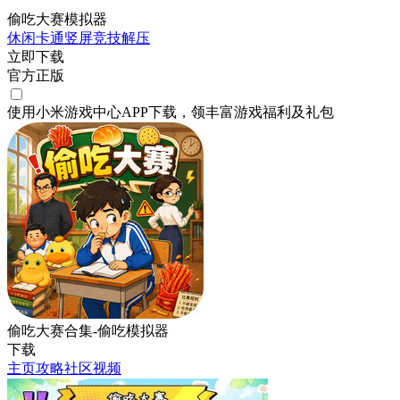
偷吃大赛模拟器
休闲
卡通
竖屏
竞技
解压
立即下载
官方正版
使用小米游戏中心APP
下载
，领丰富游戏
福利
及
礼包
偷吃大赛合集-偷吃模拟器
下载
主页
攻略
社区
视频