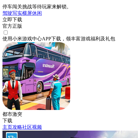
停车闯关挑战等待玩家来解锁。
驾驶
写实
横屏
休闲
立即下载
官方正版
使用小米游戏中心APP
下载
，领丰富游戏
福利
及
礼包
都市激突
下载
主页
攻略
社区
视频