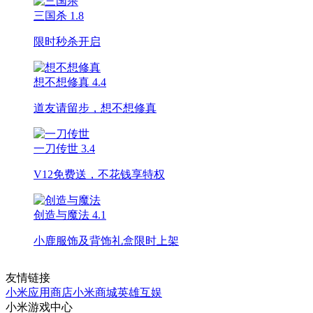
三国杀
1.8
限时秒杀开启
想不想修真
4.4
道友请留步，想不想修真
一刀传世
3.4
V12免费送，不花钱享特权
创造与魔法
4.1
小鹿服饰及背饰礼盒限时上架
友情链接
小米应用商店
小米商城
英雄互娱
小米游戏中心