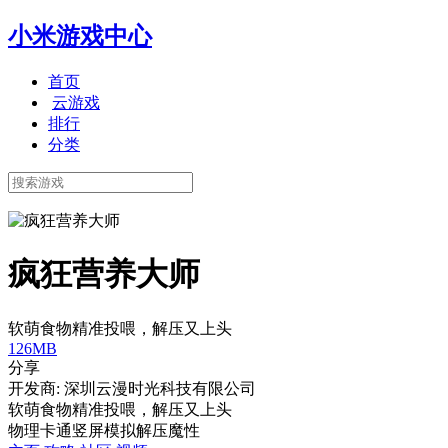
小米游戏中心
首页
云游戏
排行
分类
疯狂营养大师
软萌食物精准投喂，解压又上头
126MB
分享
开发商: 深圳云漫时光科技有限公司
软萌食物精准投喂，解压又上头
物理
卡通
竖屏
模拟
解压
魔性