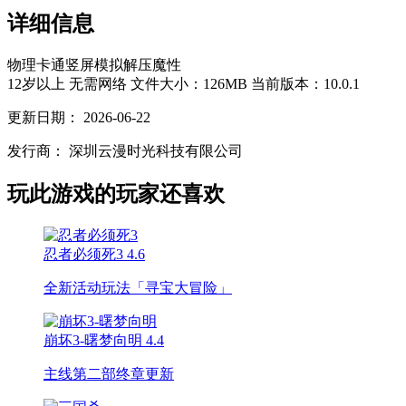
详细信息
物理
卡通
竖屏
模拟
解压
魔性
12岁以上
无需网络
文件大小：126MB
当前版本：10.0.1
更新日期：
2026-06-22
发行商：
深圳云漫时光科技有限公司
玩此游戏的玩家还喜欢
忍者必须死3
4.6
全新活动玩法「寻宝大冒险」
崩坏3-曙梦向明
4.4
主线第二部终章更新