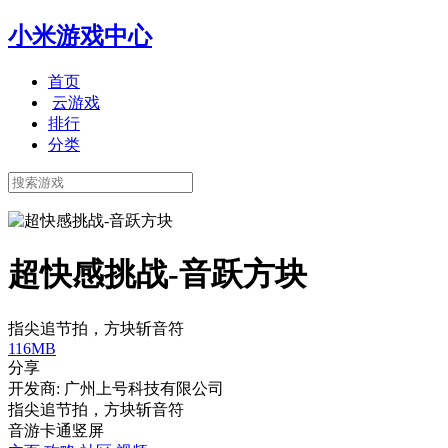
小米游戏中心
首页
云游戏
排行
分类
超快感挑战-音跃方块
指尖追节拍，方块斩音符
116MB
分享
开发商: 广州上号科技有限公司
指尖追节拍，方块斩音符
音游
卡通
竖屏