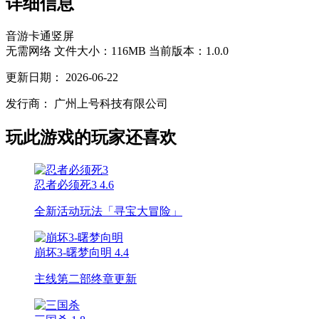
详细信息
音游
卡通
竖屏
无需网络
文件大小：116MB
当前版本：1.0.0
更新日期：
2026-06-22
发行商：
广州上号科技有限公司
玩此游戏的玩家还喜欢
忍者必须死3
4.6
全新活动玩法「寻宝大冒险」
崩坏3-曙梦向明
4.4
主线第二部终章更新