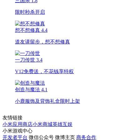
三国杀
1.8
限时秒杀开启
想不想修真
4.4
道友请留步，想不想修真
一刀传世
3.4
V12免费送，不花钱享特权
创造与魔法
4.1
小鹿服饰及背饰礼盒限时上架
友情链接
小米应用商店
小米商城
英雄互娱
小米游戏中心
开发者平台
微信公众号
微博主页
商务合作