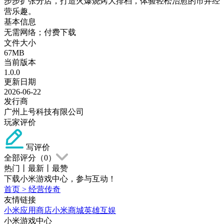
步步扩张分店，打造火爆烧烤大排档，体验轻松治愈的市井经
营乐趣。
基本信息
无需网络；付费下载
文件大小
67MB
当前版本
1.0.0
更新日期
2026-06-22
发行商
广州上号科技有限公司
玩家评价
写评价
全部评分（
0
）
热门
丨
最新
丨
最赞
下载小米游戏中心，参与互动！
首页
>
经营传奇
友情链接
小米应用商店
小米商城
英雄互娱
小米游戏中心