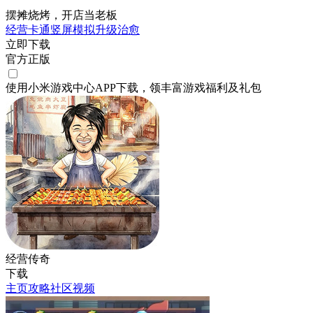
摆摊烧烤，开店当老板
经营
卡通
竖屏
模拟
升级
治愈
立即下载
官方正版
使用小米游戏中心APP
下载
，领丰富游戏
福利
及
礼包
经营传奇
下载
主页
攻略
社区
视频