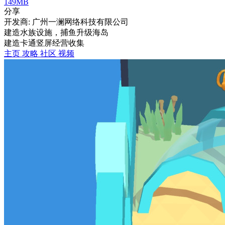
149MB
分享
开发商: 广州一澜网络科技有限公司
建造水族设施，捕鱼升级海岛
建造
卡通
竖屏
经营
收集
主页
攻略
社区
视频