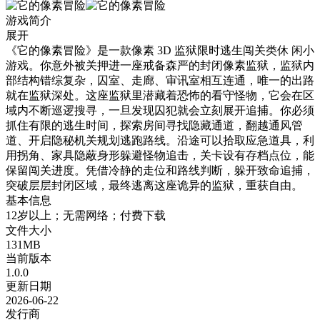
游戏简介
展开
《它的像素冒险》是一款像素 3D 监狱限时逃生闯关类休 闲小
游戏。你意外被关押进一座戒备森严的封闭像素监狱，监狱内
部结构错综复杂，囚室、走廊、审讯室相互连通，唯一的出路
就在监狱深处。这座监狱里潜藏着恐怖的看守怪物，它会在区
域内不断巡逻搜寻，一旦发现囚犯就会立刻展开追捕。你必须
抓住有限的逃生时间，探索房间寻找隐藏通道，翻越通风管
道、开启隐秘机关规划逃跑路线。沿途可以拾取应急道具，利
用拐角、家具隐蔽身形躲避怪物追击，关卡设有存档点位，能
保留闯关进度。凭借冷静的走位和路线判断，躲开致命追捕，
突破层层封闭区域，最终逃离这座诡异的监狱，重获自由。
基本信息
12岁以上；无需网络；付费下载
文件大小
131MB
当前版本
1.0.0
更新日期
2026-06-22
发行商