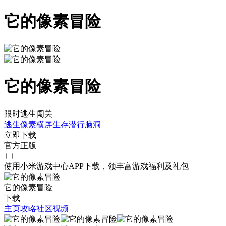
它的像素冒险
它的像素冒险
限时逃生闯关
逃生
像素
横屏
生存
潜行
脑洞
立即下载
官方正版
使用小米游戏中心APP
下载
，领丰富游戏
福利
及
礼包
它的像素冒险
下载
主页
攻略
社区
视频