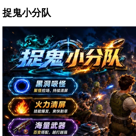
捉鬼小分队