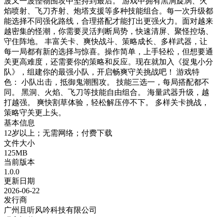
波又一波怪物围攻中坚持到最后。 游戏中拥有黑洞旋涡、火
焰喷射、飞刀齐射、炮塔支援等多种技能组合。每一次升级都
能选择不同强化路线，合理搭配才能打出更强火力。面对越来
越密集的怪潮，你需要灵活判断局势，快速清屏、聚怪控场、
守住阵地。 丰富关卡、爽快战斗、策略成长、多样武器，让
每一局都有新的选择与惊喜。操作简单，上手轻松，但想要通
关更高难度，还需要你的策略和反应。现在就加入《捉鬼小分
队》，组建你的最强小队，开启畅爽守关挑战吧！ 游戏特
色： 小队出击，抵御鬼潮围攻。 技能三选一，每局搭配都不
同。 黑洞、火焰、飞刀等技能自由组合。 海量武器升级，越
打越强。 爽快割草体验，轻松解压停不下。 多样关卡挑战，
策略守关更上头。
基本信息
12岁以上；无需网络；付费下载
文件大小
125MB
当前版本
1.0.0
更新日期
2026-06-22
发行商
广州且听风吟科技有限公司