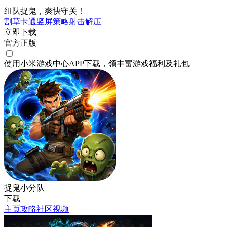
组队捉鬼，爽快守关！
割草
卡通
竖屏
策略
射击
解压
立即下载
官方正版
使用小米游戏中心APP
下载
，领丰富游戏
福利
及
礼包
捉鬼小分队
下载
主页
攻略
社区
视频