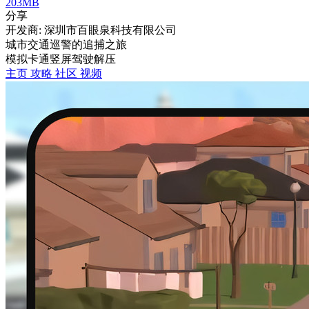
203MB
分享
开发商: 深圳市百眼泉科技有限公司
城市交通巡警的追捕之旅
模拟
卡通
竖屏
驾驶
解压
主页
攻略
社区
视频