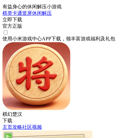
有益身心的休闲解压小游戏
棋类
卡通
竖屏
休闲
解压
立即下载
官方正版
使用小米游戏中心APP
下载
，领丰富游戏
福利
及
礼包
棋幻楚汉
下载
主页
攻略
社区
视频