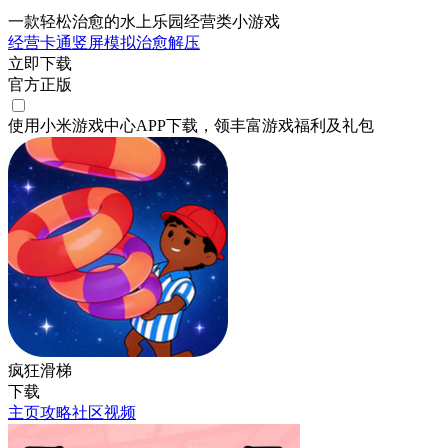
一款轻松治愈的水上乐园经营类小游戏
经营
卡通
竖屏
模拟
治愈
解压
立即下载
官方正版
使用小米游戏中心APP
下载
，领丰富游戏
福利
及
礼包
疯狂滑梯
下载
主页
攻略
社区
视频