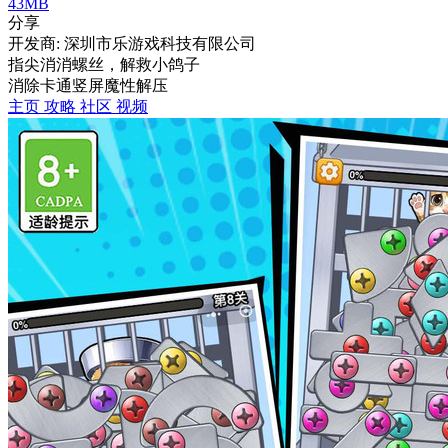
43MB
分享
开发商: 深圳市乐游戏科技有限公司
指尖消消螺丝，解救小鸽子
消除
卡通
竖屏
魔性
解压
主页
攻略
社区
视频