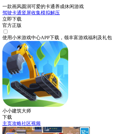
一款画风圆润可爱的卡通养成休闲游戏
驾驶
卡通
竖屏
收集
模拟
解压
立即下载
官方正版
使用小米游戏中心APP
下载
，领丰富游戏
福利
及
礼包
小小建筑大师
下载
主页
攻略
社区
视频