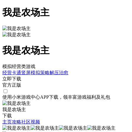
我是农场主
我是农场主
模拟经营类游戏
经营
卡通
竖屏
模拟
策略
解压
治愈
立即下载
官方正版
使用小米游戏中心APP
下载
，领丰富游戏
福利
及
礼包
我是农场主
下载
主页
攻略
社区
视频