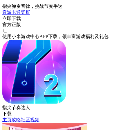
指尖弹奏音律，挑战节奏手速
音游
卡通
竖屏
立即下载
官方正版
使用小米游戏中心APP
下载
，领丰富游戏
福利
及
礼包
指尖节奏达人
下载
主页
攻略
社区
视频