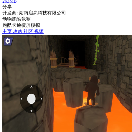
263MB
分享
开发商: 湖南启亮科技有限公司
动物跑酷竞赛
跑酷
卡通
横屏
模拟
主页
攻略
社区
视频