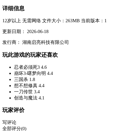
详细信息
12岁以上
无需网络
文件大小：263MB
当前版本：1
更新日期：
2026-06-18
发行商：
湖南启亮科技有限公司
玩此游戏的玩家还喜欢
忍者必须死3
4.6
崩坏3-曙梦向明
4.4
三国杀
1.8
想不想修真
4.4
一刀传世
3.4
创造与魔法
4.1
玩家评价
写评论
全部评分(0)