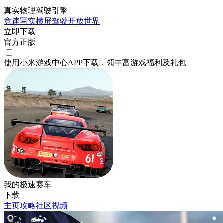
真实物理驾驶引擎
竞速
写实
横屏
驾驶
开放世界
立即下载
官方正版
使用小米游戏中心APP
下载
，领丰富游戏
福利
及
礼包
我的极速赛车
下载
主页
攻略
社区
视频