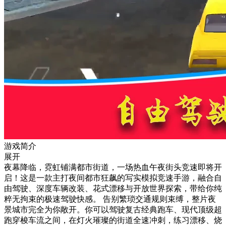
游戏简介
展开
夜幕降临，霓虹铺满都市街道，一场热血午夜街头竞速即将开
启！这是一款主打夜间都市狂飙的写实模拟竞速手游，融合自
由驾驶、深度车辆改装、花式漂移与开放世界探索，带给你纯
粹无拘束的极速驾驶快感。 告别繁琐交通规则束缚，整片夜
景城市完全为你敞开。你可以驾驶复古经典跑车、现代顶级超
跑穿梭车流之间，在灯火璀璨的街道全速冲刺，练习漂移、烧