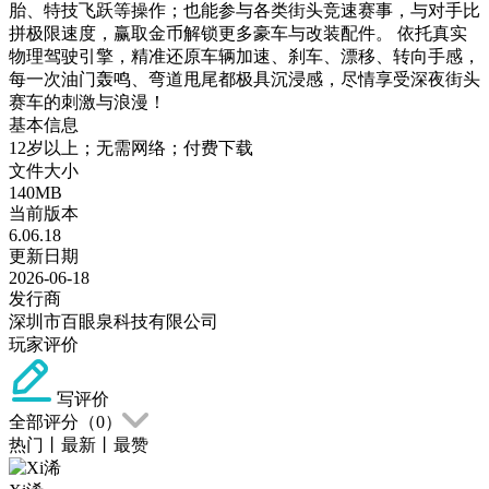
胎、特技飞跃等操作；也能参与各类街头竞速赛事，与对手比
拼极限速度，赢取金币解锁更多豪车与改装配件。 依托真实
物理驾驶引擎，精准还原车辆加速、刹车、漂移、转向手感，
每一次油门轰鸣、弯道甩尾都极具沉浸感，尽情享受深夜街头
赛车的刺激与浪漫！
基本信息
12岁以上；无需网络；付费下载
文件大小
140MB
当前版本
6.06.18
更新日期
2026-06-18
发行商
深圳市百眼泉科技有限公司
玩家评价
写评价
全部评分（
0
）
热门
丨
最新
丨
最赞