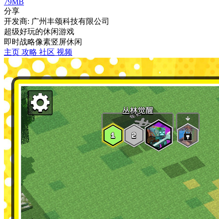
79MB
分享
开发商: 广州丰颂科技有限公司
超级好玩的休闲游戏
即时战略
像素
竖屏
休闲
主页
攻略
社区
视频