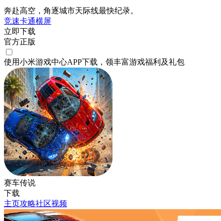
奔赴高空，角逐城市天际线最快纪录。
竞速
卡通
横屏
立即下载
官方正版
使用小米游戏中心APP
下载
，领丰富游戏
福利
及
礼包
赛车传说
下载
主页
攻略
社区
视频