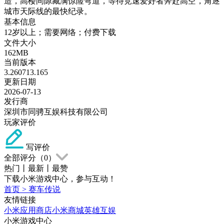
造，高楼间隙藏满惊险弯道，等待竞速爱好者奔赴高空，角逐
城市天际线的最快纪录。
基本信息
12岁以上；需要网络；付费下载
文件大小
162MB
当前版本
3.260713.165
更新日期
2026-07-13
发行商
深圳市同骋互娱科技有限公司
玩家评价
写评价
全部评分（
0
）
热门
丨
最新
丨
最赞
下载小米游戏中心，参与互动！
首页
>
赛车传说
友情链接
小米应用商店
小米商城
英雄互娱
小米游戏中心