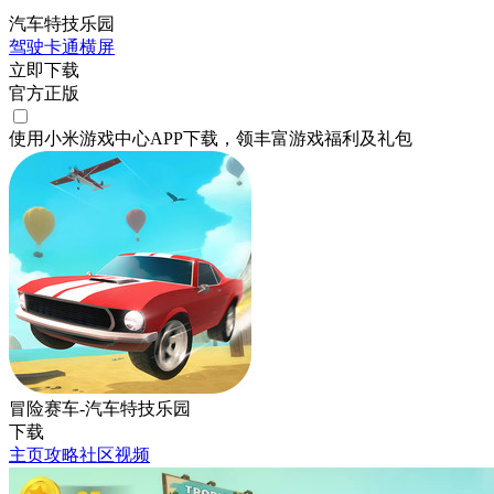
汽车特技乐园
驾驶
卡通
横屏
立即下载
官方正版
使用小米游戏中心APP
下载
，领丰富游戏
福利
及
礼包
冒险赛车-汽车特技乐园
下载
主页
攻略
社区
视频